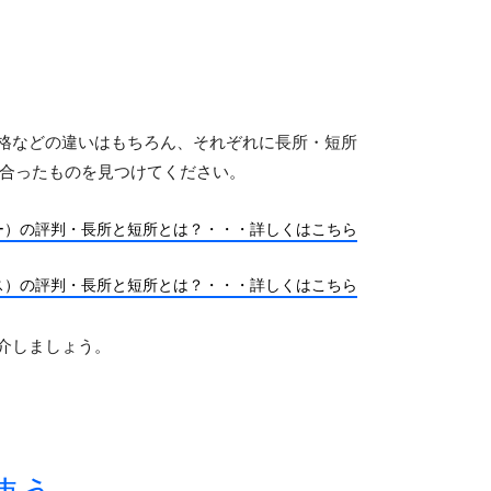
格などの違いはもちろん、それぞれに長所・短所
に合ったものを見つけてください。
ドゥー）の評判・長所と短所とは？・・・詳しくはこちら
クス）の評判・長所と短所とは？・・・詳しくはこちら
介しましょう。