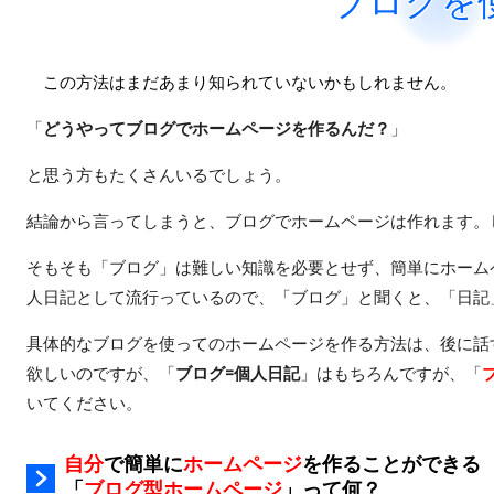
ブログを
この方法はまだあまり知られていないかもしれません。
「
どうやってブログでホームページを作るんだ？
」
と思う方もたくさんいるでしょう。
結論から言ってしまうと、ブログでホームページは作れます。
そもそも「ブログ」は難しい知識を必要とせず、簡単にホーム
人日記として流行っているので、「ブログ」と聞くと、「日記
具体的なブログを使ってのホームページを作る方法は、後に話
欲しいのですが、「
ブログ=個人日記
」はもちろんですが、「
いてください。
自分
で簡単に
ホームページ
を作ることができる
「
ブログ型ホームページ
」って何？