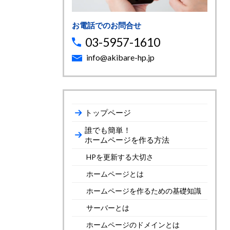
お電話でのお問合せ
03-5957-1610
info@akibare-hp.jp
トップページ
誰でも簡単！
ホームページを作る方法
HPを更新する大切さ
ホームページとは
ホームページを作るための基礎知識
サーバーとは
ホームページのドメインとは