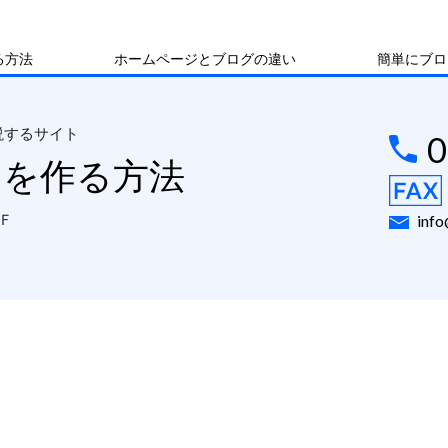
る方法
ホームページとブログの違い
簡単にブロ
説するサイト
0
ジを作る方法
３Ｆ
info