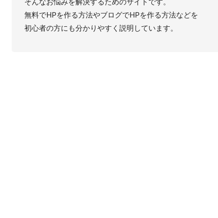
そんなお悩みを解決するためのサイトです。
無料でHPを作る方法やブログでHPを作る方法などを
初心者の方にも分かりやすく説明しています。