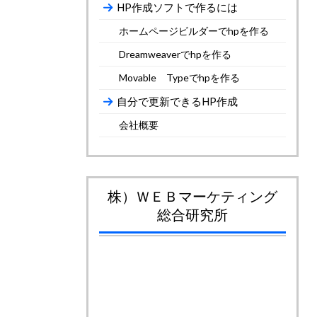
HP作成ソフトで作るには
ホームページビルダーでhpを作る
Dreamweaverでhpを作る
Movable Typeでhpを作る
自分で更新できるHP作成
会社概要
株）ＷＥＢマーケティング
総合研究所