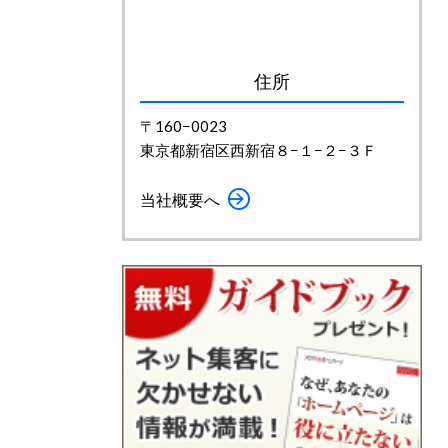
住所
〒160−0023
東京都新宿区西新宿８−１−２−３Ｆ
当社概要へ