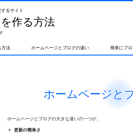
説するサイト
ジを作る方法
３Ｆ
る方法
ホームページとブログの違い
簡単にブロ
ホームページと
ホームページとブログの大きな違いの一つが、
更新の簡単さ