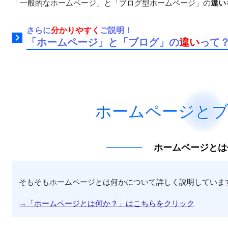
「一般的なホームページ」と「ブログ型ホームページ」の
違い
さらに
分かりやすく
ご説明！
「ホームページ」と「ブログ」の
違い
って
ホームページと
ホームページとは
そもそもホームページとは何かについて詳しく説明していま
→「ホームページとは何か？」はこちらをクリック