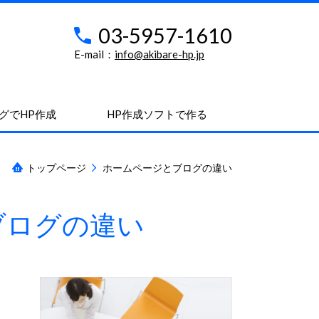
03-5957-1610
E-mail：
info@akibare-hp.jp
グでHP作成
HP作成ソフトで作る
トップページ
ホームページとブログの違い
ブログの違い