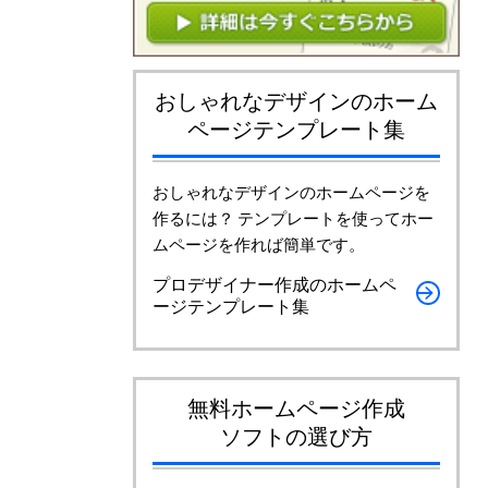
おしゃれなデザインのホーム
ページテンプレート集
おしゃれなデザインのホームページを
作るには？
テンプレートを使ってホー
ムページを作れば簡単です。
プロデザイナー作成のホームペ
ージテンプレート集
無料ホームページ作成
ソフトの選び方